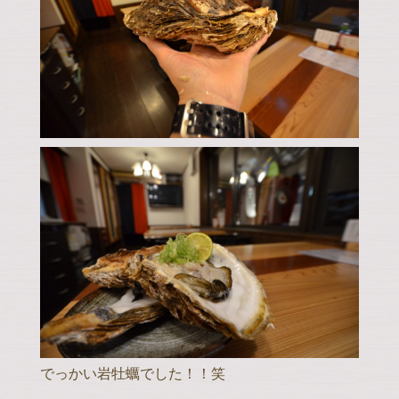
でっかい岩牡蠣でした！！笑