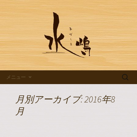
豊田市浄水の【水嶋】のブログです
豊田市浄水の【水嶋】のブログ
コンテンツへ移動
検
メニュー
索:
月別アーカイブ: 2016年8
月