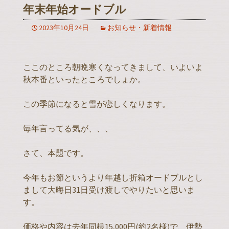
年末年始オードブル
2023年10月24日
お知らせ・新着情報
ここのところ朝晩寒くなってきまして、いよいよ
秋本番といったところでしょか。
この季節になると雪が恋しくなります。
毎年言ってる気が、、、
さて、本題です。
今年もお節というより年越し折箱オードブルとし
まして大晦日31日受け渡しでやりたいと思いま
す。
価格や内容は去年同様15,000円(約2名様)で、伊勢