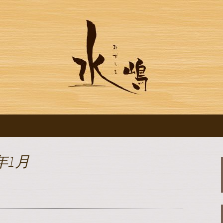
ログです
水の【水嶋】のブ
年1月