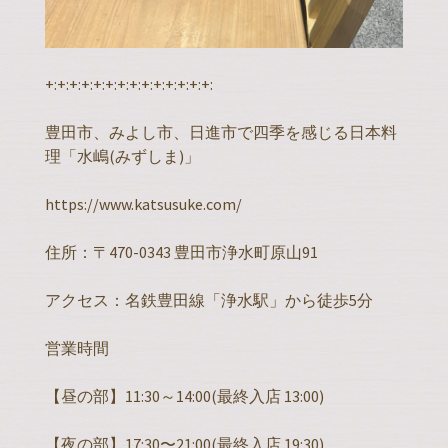
+:+:+:+:+:+:+:+:+:+:+:+:+:+:
豊田市、みよし市、日進市で四季を感じる日本料
理「水嶋(みずしま)」
https://www.katsusuke.com/
住所：〒470-0343 豊田市浄水町原山91
アクセス：名鉄豊田線「浄水駅」から徒歩5分
営業時間
【昼の部】11:30～14:00(最終入店 13:00)
【夜の部】17:30〜21:00(最終入店 19:30)