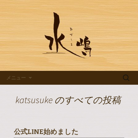
豊田市浄水の【水嶋】のブログです
豊田市浄水の【水嶋】のブログ
コンテンツへ移動
検
メニュー
索:
katsusuke
のすべての投稿
公式LINE始めました