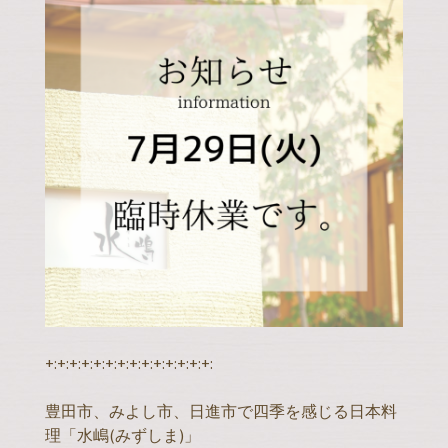
+:+:+:+:+:+:+:+:+:+:+:+:+:+:
豊田市、みよし市、日進市で四季を感じる日本料
理「水嶋(みずしま)」