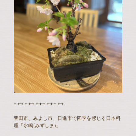
+:+:+:+:+:+:+:+:+:+:+:+:+:+:
豊田市、みよし市、日進市で四季を感じる日本料
理「水嶋(みずしま)」