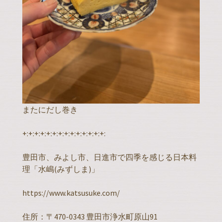
またにだし巻き
+:+:+:+:+:+:+:+:+:+:+:+:+:+:
豊田市、みよし市、日進市で四季を感じる日本料
理「水嶋(みずしま)」
https://www.katsusuke.com/
住所：〒470-0343 豊田市浄水町原山91