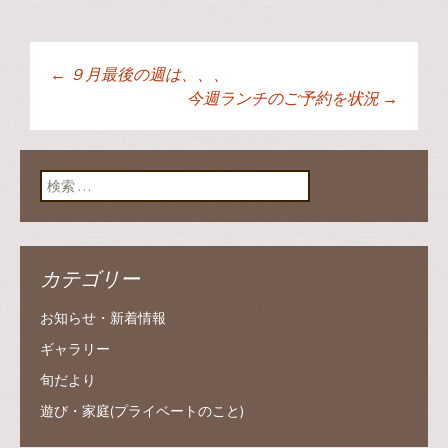
←
９月最後の週は、、、
投稿ナビゲーショ
今週ランチのご予約を状況
→
ン
検索:
カテゴリー
お知らせ・新着情報
ギャラリー
旬だより
遊び・家庭(プライベートのこと)