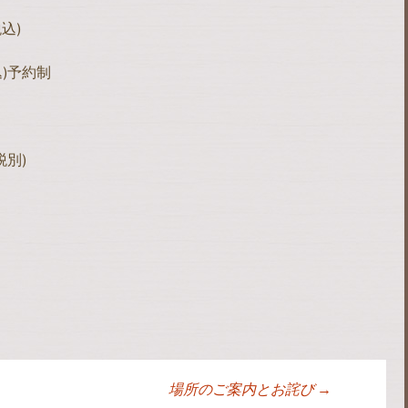
込)
税込)予約制
税別)
場所のご案内とお詫び
→