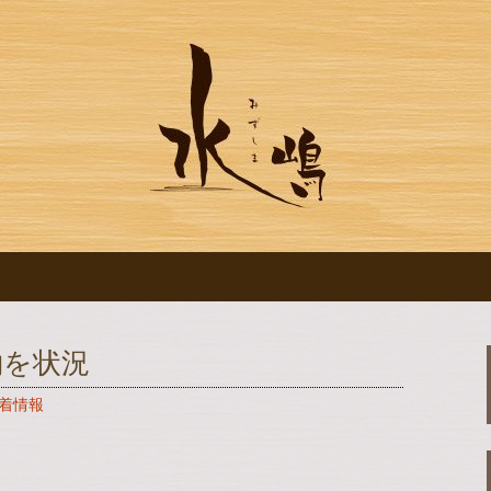
ログです
水の【水嶋】のブ
約を状況
着情報