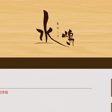
ログです
水の【水嶋】のブ
着情報