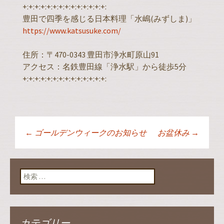
+:+:+:+:+:+:+:+:+:+:+:+:+:+:
豊田で四季を感じる日本料理「水嶋(みずしま)」
https://www.katsusuke.com/
住所：〒470-0343 豊田市浄水町原山91
アクセス：名鉄豊田線「浄水駅」から徒歩5分
+:+:+:+:+:+:+:+:+:+:+:+:+:+:
←
ゴールデンウィークのお知らせ
お盆休み
→
投稿ナビゲーショ
ン
検索:
カテゴリー