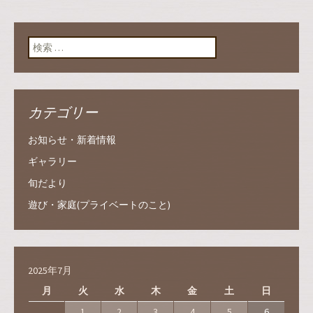
検索:
カテゴリー
お知らせ・新着情報
ギャラリー
旬だより
遊び・家庭(プライベートのこと)
2025年7月
月
火
水
木
金
土
日
1
2
3
4
5
6