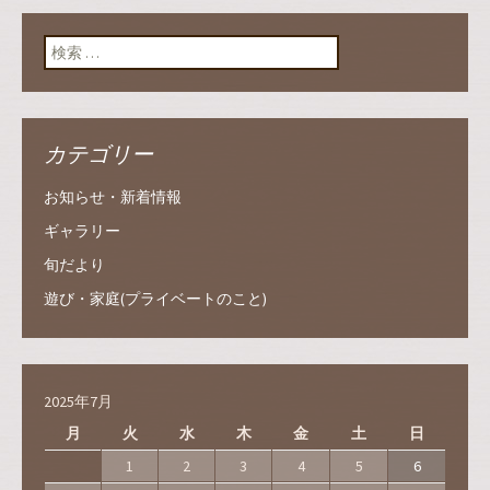
ン
検索:
カテゴリー
お知らせ・新着情報
ギャラリー
旬だより
遊び・家庭(プライベートのこと)
2025年7月
月
火
水
木
金
土
日
1
2
3
4
5
6