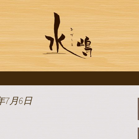
ログです
水の【水嶋】のブ
年7月6日